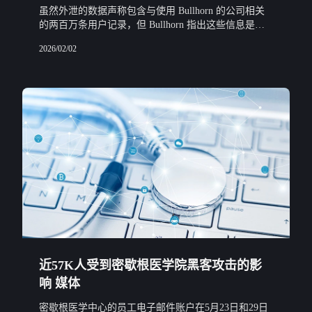
虽然外泄的数据声称包含与使用 Bullhorn 的公司相关
的两百万条用户记录，但 Bullhorn 指出这些信息是从
与该公司集成的第三方获取的，并未对其系统或数据产
2026/02/02
生影响。
近57K人受到密歇根医学院黑客攻击的影
响 媒体
密歇根医学中心的员工电子邮件账户在5月23日和29日