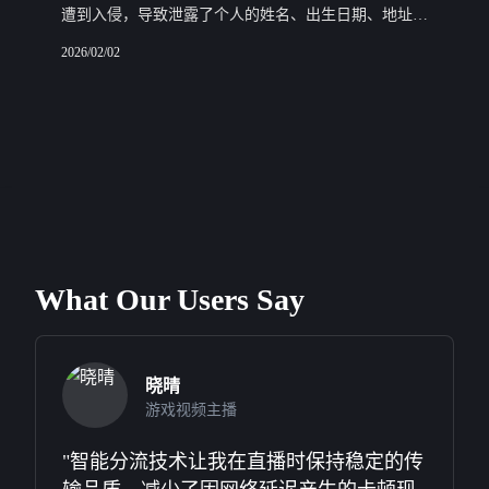
遭到入侵，导致泄露了个人的姓名、出生日期、地址、
医疗记录号码、诊断和治疗详情以及健康保险信息，同
2026/02/02
时还有四名患者的社会安全号码。
What Our Users Say
晓晴
游戏视频主播
"智能分流技术让我在直播时保持稳定的传