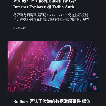
更新的 CISA 被利用漏洞目录包含
Internet Explorer 和 Twilio Auth
尽管没有明确证据表明 CVE20124792 仍在被积极利
用，但这种可以允许远程执行任意代码的漏洞，早在近
12 年前就已在针对 Capstone Turbine Corporation 和美
2026/02/02
国外
Bullhorn否认了涉嫌的数据泄露事件 媒体